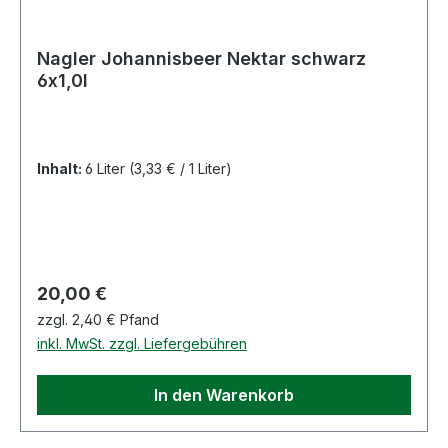
Nagler Johannisbeer Nektar schwarz
6x1,0l
Inhalt:
6 Liter
(3,33 € / 1 Liter)
Regulärer Preis:
20,00 €
zzgl. 2,40 € Pfand
inkl. MwSt. zzgl. Liefergebühren
In den Warenkorb