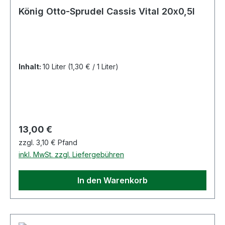
König Otto-Sprudel Cassis Vital 20x0,5l
Inhalt:
10 Liter
(1,30 € / 1 Liter)
Regulärer Preis:
13,00 €
zzgl. 3,10 € Pfand
inkl. MwSt. zzgl. Liefergebühren
In den Warenkorb