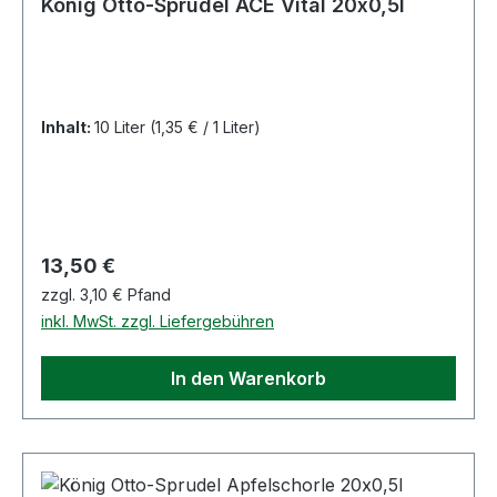
König Otto-Sprudel ACE Vital 20x0,5l
Inhalt:
10 Liter
(1,35 € / 1 Liter)
Regulärer Preis:
13,50 €
zzgl. 3,10 € Pfand
inkl. MwSt. zzgl. Liefergebühren
In den Warenkorb